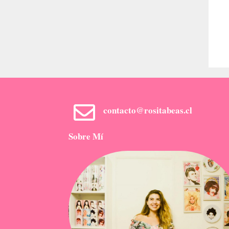
contacto@rositabeas.cl
Sobre Mí