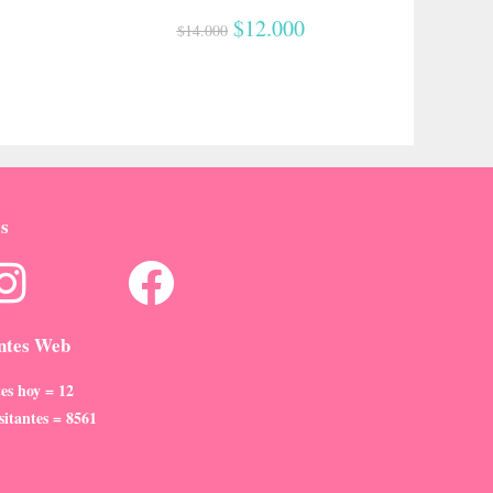
$
12.000
$
14.000
s
antes Web
tes hoy = 12
sitantes = 8561