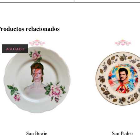
roductos relacionados
AGOTADO
LEER MÁS
AÑADIR AL CARR
01- Platos Vintage
01- Platos Vintage
San Bowie
San Pedro