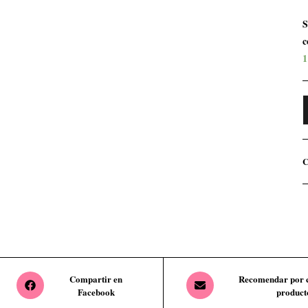
S
c
1
C
Compartir en
Recomendar por c
Facebook
product