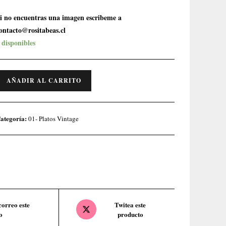
i no encuentras una imagen escribeme a
ontacto@rositabeas.cl
 disponibles
AÑADIR AL CARRITO
ategoría:
01- Platos Vintage
orreo este
Twitea este
o
producto