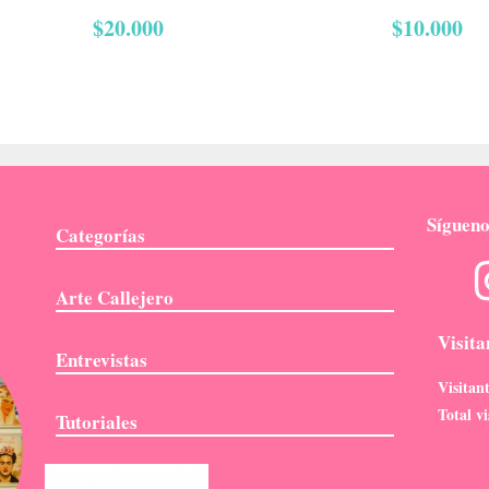
$
20.000
$
10.000
Sígueno
Categorías
Arte Callejero
Visit
Entrevistas
Visitan
Total vi
Tutoriales