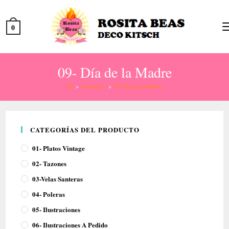
0
09- Día de la Madre
>
Productos
>
09- Día de la Madre
CATEGORÍAS DEL PRODUCTO
01- Platos Vintage
02- Tazones
03-Velas Santeras
04- Poleras
05- Ilustraciones
06- Ilustraciones A Pedido