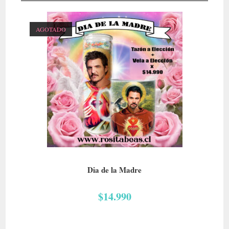
AGOTADO
LEER MÁS
09- Día de la Madre
Dia de la Madre
$
14.990