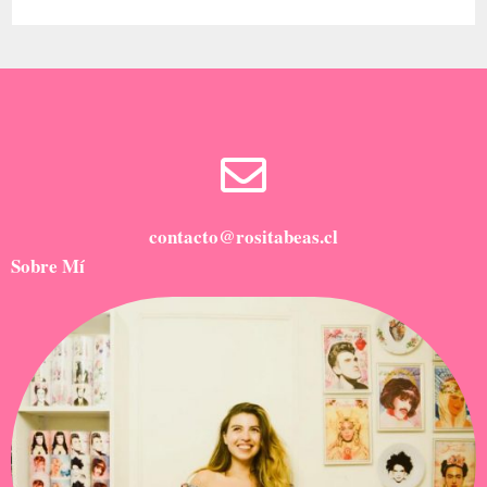
contacto@rositabeas.cl
Sobre Mí